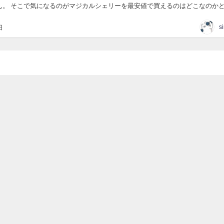
ん。 そこで気になるのがマジカルシェリーを最安値で買えるのはどこなのか
回はマジカルシェリーを最安値で買う方法と偽物を買...
s
日