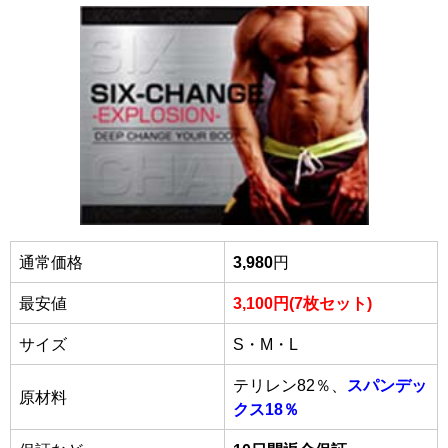
通常価格
3,980
円
最安値
3,100円(7枚セット)
サイズ
S・M・L
テリレン82％、
スパンデッ
原材料
クス18％