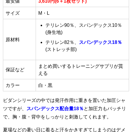
最安値
3,610円(6＋1枚セット)
サイズ
M・L
テリレン90％、スパンデックス10％
(身生地)
原材料
テリレン82％、
スパンデックス18％
(ストレッチ部)
まとめ買いするトレーニングサプリが貰
保証など
える
カラー
白・黒
ビダンシリーズの中では発汗作用に重きを置いた加圧シャ
ツですが、
スパンデックス配合量18％
と加圧力もバッチリ
で、胸・腹・背中をしっかりと刺激してくれます。
夏場などの暑い日に着ると汗をかきすぎてしまうのはデメ