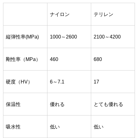
ナイロン
テリレン
縦弾性率
(MPa)
1000～2600
2100～4200
剛性率
（MPa）
460
680
硬度（HV）
6～7.1
17
保温性
優れる
とても優れる
吸水性
低い
低い