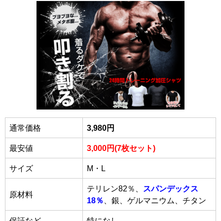
通常価格
3,980円
最安値
3,000円(7枚セット)
サイズ
M・L
テリレン82％、
スパンデックス
原材料
18％
、銀、ゲルマニウム、チタン
保証など
特になし